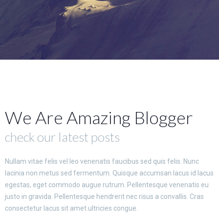
We Are Amazing Blogger
check our latest posts
Nullam vitae felis vel leo venenatis faucibus sed quis felis. Nunc
lacinia non metus sed fermentum. Quisque accumsan lacus id lacus
egestas, eget commodo augue rutrum. Pellentesque venenatis eu
justo in gravida. Pellentesque hendrerit nec risus a convallis. Cras
consectetur lacus sit amet ultricies congue.