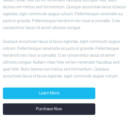
Nullam vitae felis vel leo venenatis faucibus sed quis felis. Nunc
lacinia non metus sed fermentum. Quisque accumsan lacus id lacus
egestas, eget commodo augue rutrum. Pellentesque venenatis eu
justo in gravida. Pellentesque hendrerit nec risus a convallis. Cras
consectetur lacus sit amet ultricies congue.
Quisque accumsan lacus id lacus egestas, eget commodo augue
rutrum. Pellentesque venenatis eu justo in gravida. Pellentesque
hendrerit nec risus a convallis. Cras consectetur lacus sit amet
ultricies congue. Nullam vitae felis vel leo venenatis faucibus sed
quis felis. Nunc lacinia non metus sed fermentum. Quisque
accumsan lacus id lacus egestas, eget commodo augue rutrum.
Learn More
Purchase Now