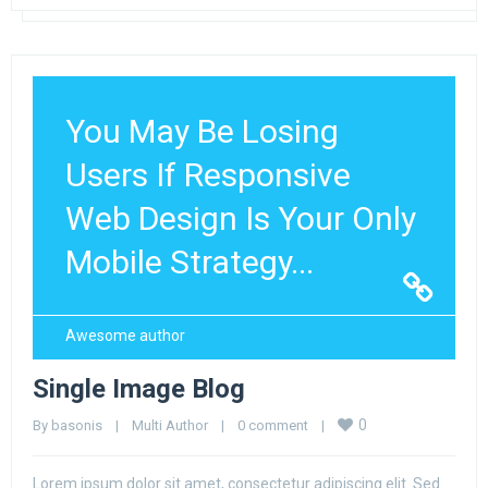
You May Be Losing
Users If Responsive
Web Design Is Your Only
Mobile Strategy...
Awesome author
Single Image Blog
0
By 
basonis
|
Multi Author
|
0 comment
|
Lorem ipsum dolor sit amet, consectetur adipiscing elit. Sed