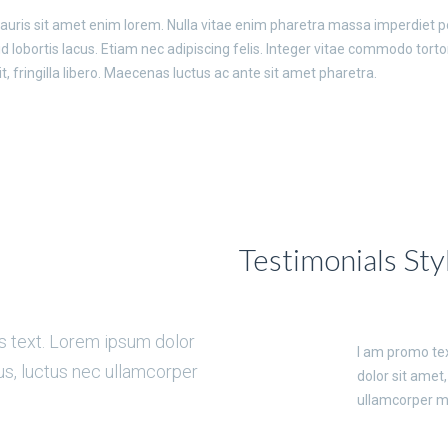
Mauris sit amet enim lorem. Nulla vitae enim pharetra massa imperdiet p
m id lobortis lacus. Etiam nec adipiscing felis. Integer vitae commodo to
 fringilla libero. Maecenas luctus ac ante sit amet pharetra.
Testimonials Sty
is text. Lorem ipsum dolor
I am promo text. Click edit but
I am promo tex
llus, luctus nec ullamcorper
sit amet, consectetur adipiscing
dolor sit amet,
mattis, pulvinar dapibus leo.
ullamcorper ma
Lucas
Web Programmer