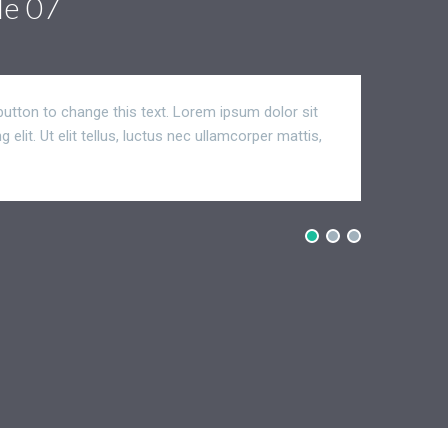
le 07
 button to change this text. Lorem ipsum dolor sit
I am prom
elit. Ut elit tellus, luctus nec ullamcorper mattis,
amet, con
ick edit button to change this text. Lorem ipsum
pulvinar 
ectetur adipiscing elit. Ut elit tellus, luctus nec
 pulvinar dapibus leo.