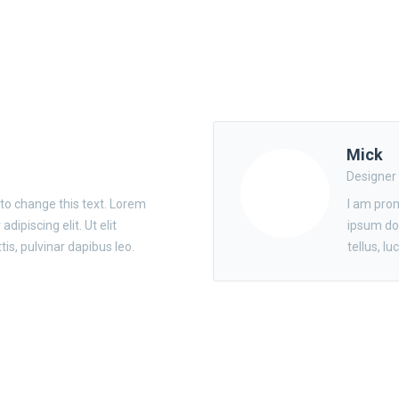
Mick
Designer
 to change this text. Lorem
I am prom
dipiscing elit. Ut elit
ipsum dol
tis, pulvinar dapibus leo.
tellus, l