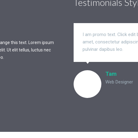
Testimonials Sty
Tam
Web Designer
I am promo text. Click edit
amet, consectetur adipiscing 
change this text. Lorem ipsum
I am promo text. Cl
pulvinar dapibus leo.
t. Ut elit tellus, luctus nec
dolor sit amet, cons
eo.
ullamcorper mattis,
Tam
Web Designer