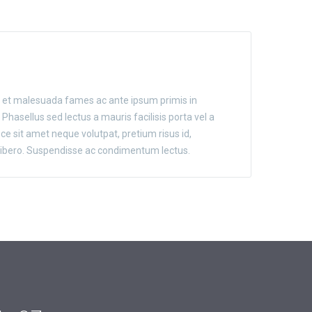
 et malesuada fames ac ante ipsum primis in
 Phasellus sed lectus a mauris facilisis porta vel a
ce sit amet neque volutpat, pretium risus id,
 libero. Suspendisse ac condimentum lectus.