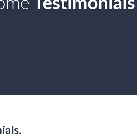
ome
Testimonials 
ials.