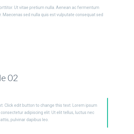
orttitor. Ut vitae pretium nulla. Aenean ac fermentum
rtor. Maecenas sed nulla quis est vulputate consequat sed
le 02
ton to change this text. Lorem ipsum dolor
I am promo text
t. Click edit button to change this text. Lorem ipsum
 elit. Ut elit tellus, luctus nec ullamcorper
sit amet, consec
 consectetur adipiscing elit. Ut elit tellus, luctus nec
mattis, pulvina
ttis, pulvinar dapibus leo.
Click edit butt