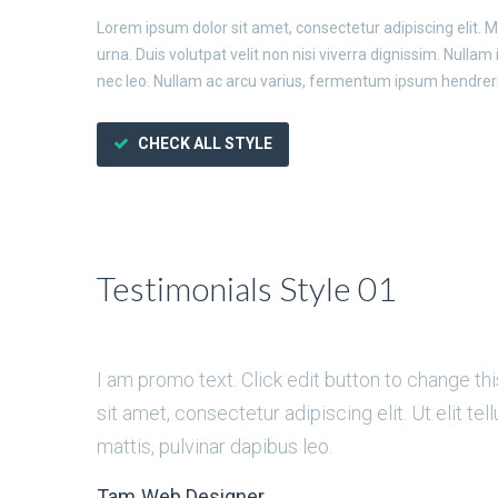
Lorem ipsum dolor sit amet, consectetur adipiscing elit. 
urna. Duis volutpat velit non nisi viverra dignissim. Nulla
nec leo. Nullam ac arcu varius, fermentum ipsum hendrerit,
CHECK ALL STYLE
Testimonials Style 01
I am promo text. Click edit button to change th
sit amet, consectetur adipiscing elit. Ut elit te
mattis, pulvinar dapibus leo.
Tam
Web Designer