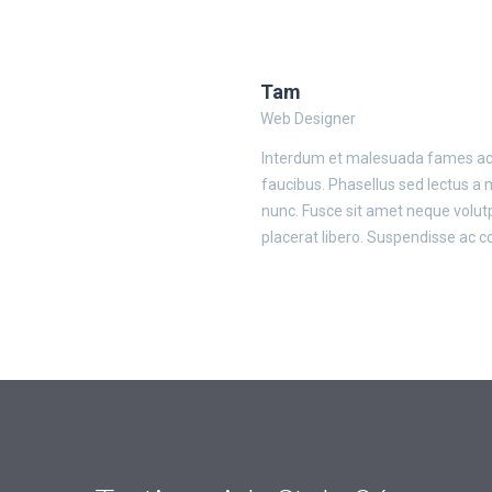
Tam
Web Designer
Interdum et malesuada fames ac 
faucibus. Phasellus sed lectus a ma
nunc. Fusce sit amet neque volutpa
placerat libero. Suspendisse ac 